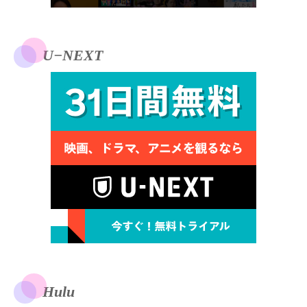
U−NEXT
Hulu