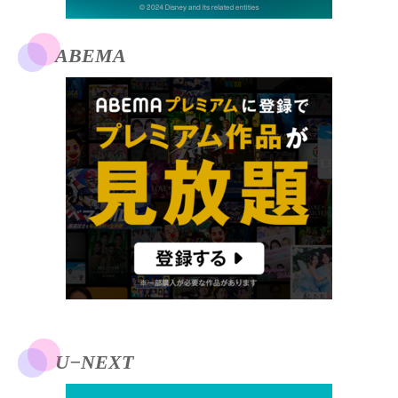
ABEMA
U−NEXT