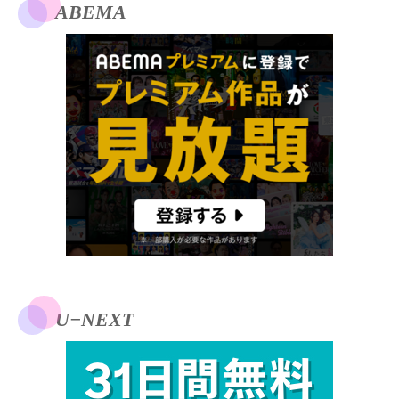
ABEMA
U−NEXT