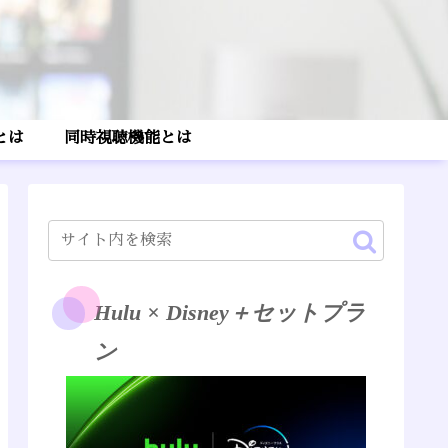
とは
同時視聴機能とは
Hulu × Disney＋セットプラ
ン