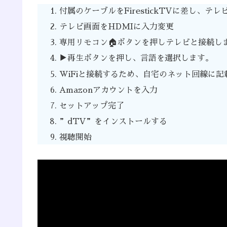
付属のケーブルをFirestickTVに差し、テレビ裏
テレビ画面をHDMIに入力変更
専用リモコン🏠ボタンを押しテレビと接続し
▶️再生ボタンを押し、言語を選択します。
WiFiと接続するため、自宅のネット回線に記
Amazonアカウントを入力
セットアップ完了
”dTV”をインストールする
視聴開始