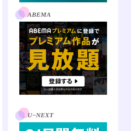
ABEMA
U−NEXT