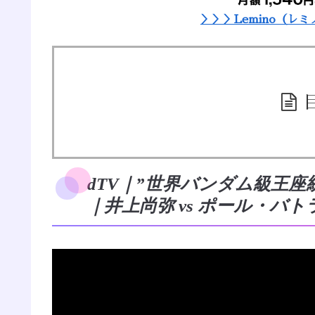
＞＞＞Lemino（レ
dTV｜”世界バンダム級王
｜井上尚弥 vs ポール・バト