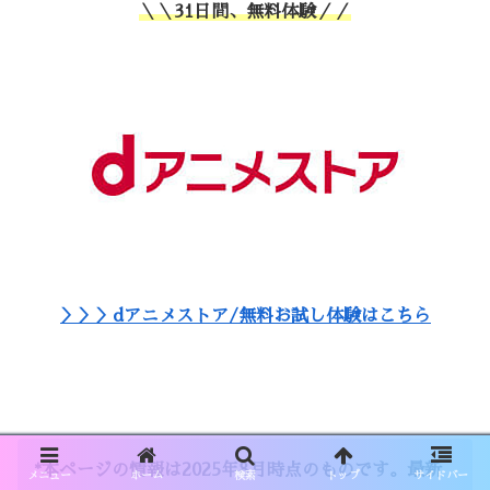
＼＼31日間、無料体験／／
＞＞＞dアニメストア/無料お試し体験はこちら
*
本ページの情報は2025年8月時点のものです。最新
メニュー
ホーム
検索
トップ
サイドバー