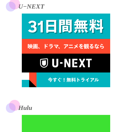
U−NEXT
Hulu