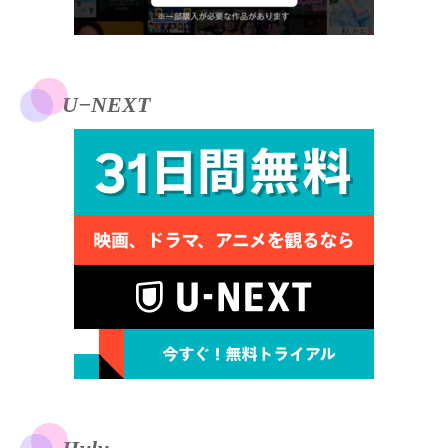
U−NEXT